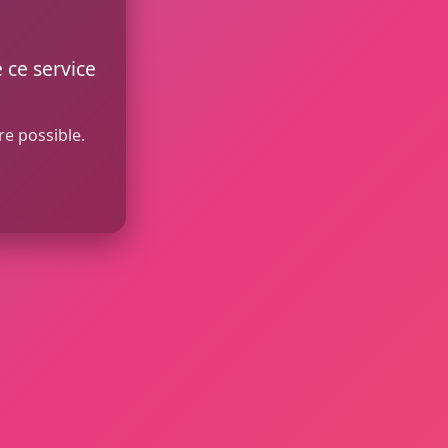
 ce service
re possible.